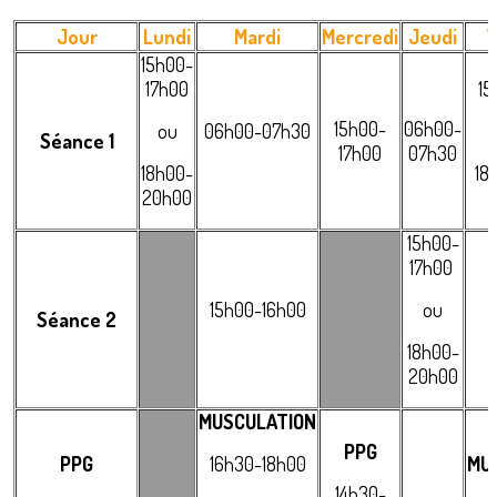
Jour
Lundi
Mardi
Mercredi
Jeudi
V
15h00-
17h00
15
15h00-
06h00-
ou
06h00-07h30
Séance 1
17h00
07h30
18h00-
18
20h00
15h00-
17h00
15h00-16h00
ou
Séance 2
18h00-
20h00
MUSCULATION
PPG
PPG
16h30-18h00
MU
14h30-