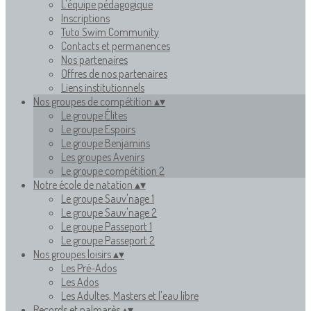
L'équipe pédagogique
Inscriptions
Tuto Swim Community
Contacts et permanences
Nos partenaires
Offres de nos partenaires
Liens institutionnels
Nos groupes de compétition
▴
▾
Le groupe Élites
Le groupe Espoirs
Le groupe Benjamins
Les groupes Avenirs
Le groupe compétition 2
Notre école de natation
▴
▾
Le groupe Sauv'nage 1
Le groupe Sauv'nage 2
Le groupe Passeport 1
Le groupe Passeport 2
Nos groupes loisirs
▴
▾
Les Pré-Ados
Les Ados
Les Adultes, Masters et l'eau libre
Records et palmarès
▴
▾