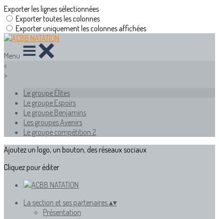
Exporter les lignes sélectionnées
Exporter toutes les colonnes
Exporter uniquement les colonnes affichées
Menu
<
>
Le groupe Élites
Le groupe Espoirs
Le groupe Benjamins
Les groupes Avenirs
Le groupe compétition 2
Ajoutez un logo, un bouton, des réseaux sociaux
Cliquez pour éditer
La section et ses partenaires
▴
▾
Présentation