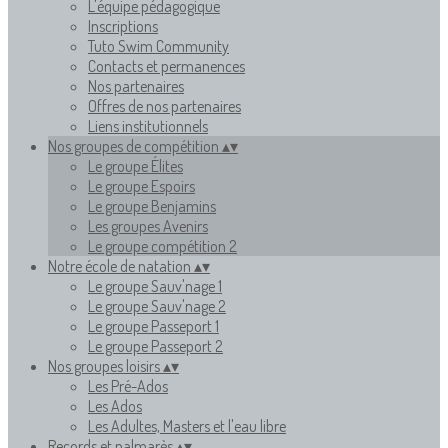
L'équipe pédagogique
Inscriptions
Tuto Swim Community
Contacts et permanences
Nos partenaires
Offres de nos partenaires
Liens institutionnels
Nos groupes de compétition
▴
▾
Le groupe Élites
Le groupe Espoirs
Le groupe Benjamins
Les groupes Avenirs
Le groupe compétition 2
Notre école de natation
▴
▾
Le groupe Sauv'nage 1
Le groupe Sauv'nage 2
Le groupe Passeport 1
Le groupe Passeport 2
Nos groupes loisirs
▴
▾
Les Pré-Ados
Les Ados
Les Adultes, Masters et l'eau libre
Records et palmarès
▴
▾