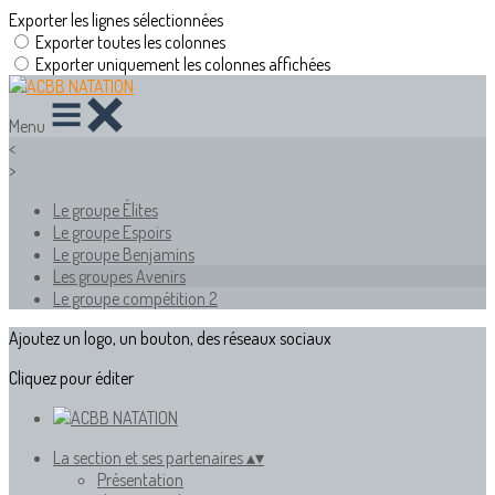
Exporter les lignes sélectionnées
Exporter toutes les colonnes
Exporter uniquement les colonnes affichées
Menu
<
>
Le groupe Élites
Le groupe Espoirs
Le groupe Benjamins
Les groupes Avenirs
Le groupe compétition 2
Ajoutez un logo, un bouton, des réseaux sociaux
Cliquez pour éditer
La section et ses partenaires
▴
▾
Présentation